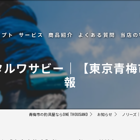
セプト
サービス
商品紹介
よくある質問
当店の
釣り
｜メタルワサビー｜【東京青
リール
報
ルアー
初心者
青梅市の釣具屋ならONE THOUSAND
お知らせ
ノリーズ｜
メンテ