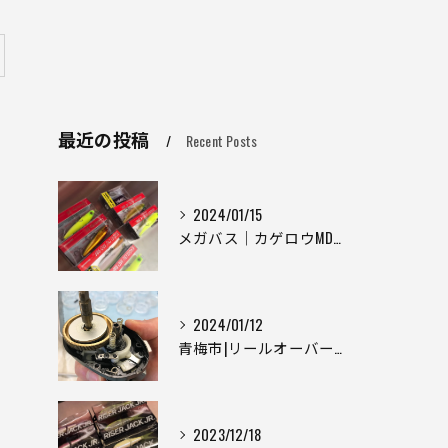
最近の投稿
Recent Posts
2024/01/15
メガバス｜カゲロウMD｜ジャイアントDOG-X｜ホムラ｜ハンクル｜フライ25｜【東京青梅市】釣具屋 釣具入荷情報
2024/01/12
青梅市|リールオーバーホール|西多摩地区|リールメンテナンス|one thousand
2023/12/18