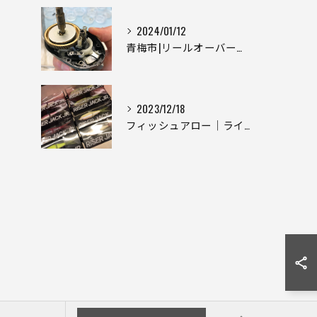
2024/01/12
青梅市|リールオーバーホール|西多摩地区|リールメンテナンス|one thousand
2023/12/18
フィッシュアロー｜ライザージャックJR｜Fish Arrow｜DRT｜【東京青梅市】釣具屋 釣具入荷情報