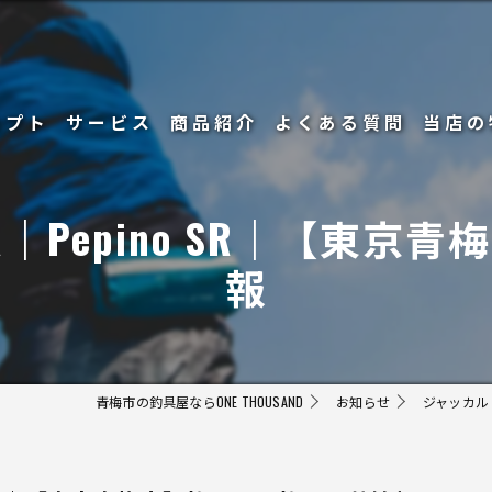
セプト
サービス
商品紹介
よくある質問
当店の
釣り
｜Pepino SR｜【東京
リール
報
ルアー
初心者
青梅市の釣具屋ならONE THOUSAND
お知らせ
ジャッカル｜
メンテ