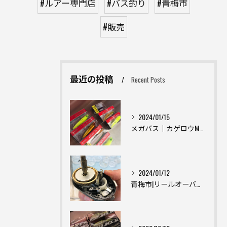
#ルアー専門店
#バス釣り
#青梅市
#販売
最近の投稿
Recent Posts
2024/01/15
メガバス｜カゲロウMD｜ジャイアントDOG-X｜ホムラ｜ハンクル｜フライ25｜【東京青梅市】釣具屋 釣具入荷情報
2024/01/12
青梅市|リールオーバーホール|西多摩地区|リールメンテナンス|one thousand