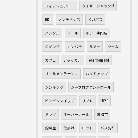
フィッシュアロー
ライザージャックJR
DRT
メンテナンス
メガバス
ハンクル
リール
ルアー専門店
ジギング
カンパチ
ルアー
ワーム
カフェ
ジャッカル
one thousand
リールメンテナンス
ハイドアップ
シンキング
シーフロアコントロール
ビンビンスイッチ
リブレ
LIVRE
ドラグ
オーバーホール
青梅市
釣具屋
仕掛け
ロッド
バス釣り